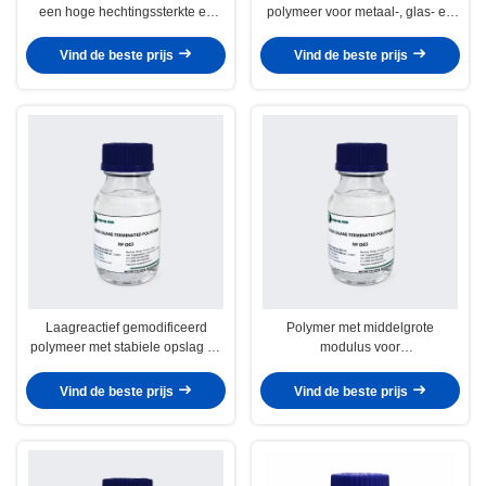
een hoge hechtingssterkte en
polymeer voor metaal-, glas- en
een consistente
betonverbindingen en afdichting
verwerkingsstabiliteit
Vind de beste prijs
Vind de beste prijs
Laagreactief gemodificeerd
Polymer met middelgrote
polymeer met stabiele opslag en
modulus voor
gecontroleerde uitharding voor
afdichtingsmiddelen met een
de productie van kitten en lijmen
consistente prestatie voor het
Vind de beste prijs
Vind de beste prijs
samensteken van machines met
meerdere substraten