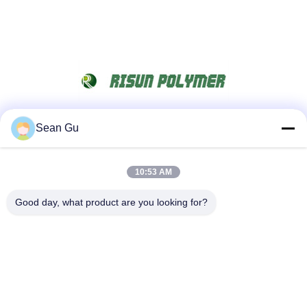
Sean Gu
Sociale media
10:53 AM
Snel contact
Good day, what product are you looking for?
Tel
86-25-86577090
E-mail
sean@risunpolymer.com