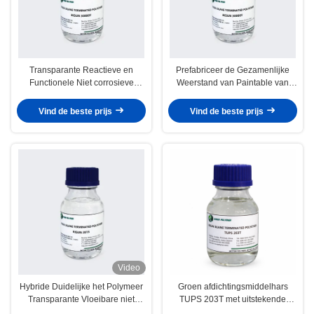
Transparante Reactieve en
Prefabriceer de Gezamenlijke
Functionele Niet corrosieve
Weerstand van Paintable van
Polymeren en DIY
Dichtingsproduct Functionele
Polymeren Duidelijke Superieure
Vind de beste prijs
Vind de beste prijs
UV
Video
Hybride Duidelijke het Polymeer
Groen afdichtingsmiddelhars
Transparante Vloeibare niet
TUPS 203T met uitstekende
Structurele Verglazing van
elastische terugwinning voor