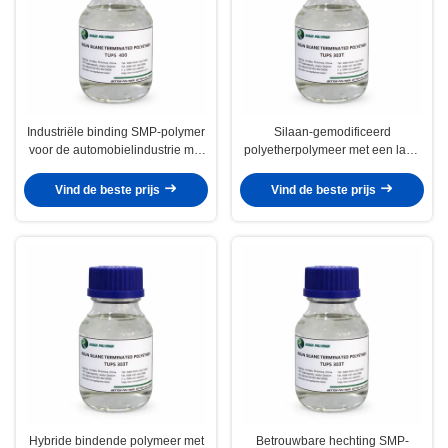
Industriële binding SMP-polymer
Silaan-gemodificeerd
voor de automobielindustrie met
polyetherpolymeer met een laag
duurzame sterke mechanische
VOS-gehalte dat een
eigenschappen
evenwichtige modulus, snelle
Vind de beste prijs
Vind de beste prijs
uitharding en betrouwbare
montageprestaties biedt
Hybride bindende polymeer met
Betrouwbare hechting SMP-