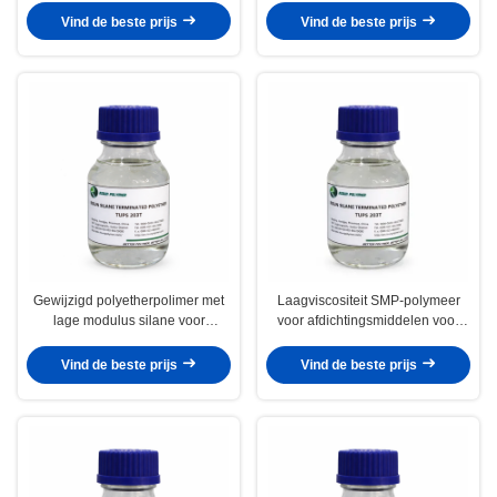
Polymeer Zelfklevende Risun
industrieel en bouwgebruik
Vind de beste prijs
Vind de beste prijs
Gewijzigd polyetherpolimer met
Laagviscositeit SMP-polymeer
lage modulus silane voor
voor afdichtingsmiddelen voor
flexibele afdichtingsmiddelen en
bewegingsvoegen met hoge rek
industriële bindmiddelen
en flexibele afdichting
Vind de beste prijs
Vind de beste prijs