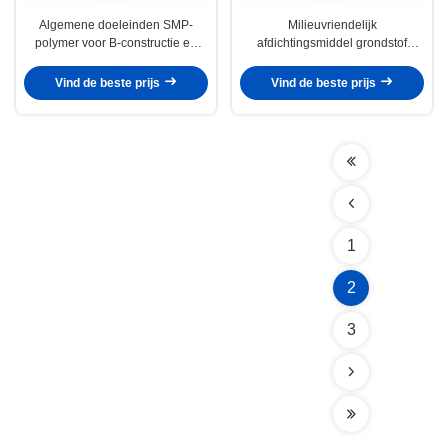
Algemene doeleinden SMP-
Milieuvriendelijk
polymer voor B-constructie en
afdichtingsmiddel grondstof
industriële afdichting en binding
Polymerbasis met hoge
verlenging en zachte modulus
Vind de beste prijs
Vind de beste prijs
1
2
3