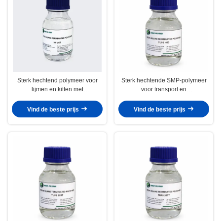
Sterk hechtend polymeer voor
Sterk hechtende SMP-polymeer
lijmen en kitten met
voor transport en
verouderingsbestendigheid voor
containerafdichting
constructiemontage
Vind de beste prijs
Vind de beste prijs