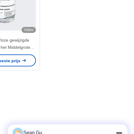
Video
loze gewijzigde
 het Middelgrote
 12000DS van
beste prijs
lusrisun
Sean Gu