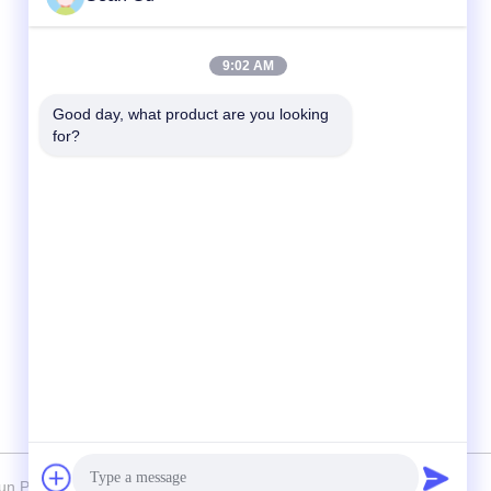
Snel contact
9:02 AM
Tel
Good day, what product are you looking 
for?
86-25-86577090
E-mail
sean@risunpolymer.com
Adres
Het Zuidenweg van nr 19 Qingjiang, Nanjing
City, China
un Polymer China Co.,Ltd Allemaal. Alle rechten voorbehouden.