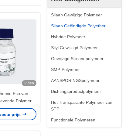
Silaan Gewijzigd Polymeer
Silaan Geëindigde Polyether
Hybride Polymeer
Silyl Gewijzigd Polymeer
Gewijzigd Siliconepolymeer
SMP-Polymeer
AANSPORINGSpolymeer
Video
Dichtingsproductpolymeer
hemie Eco van
levende Polymeren
Het Transparante Polymeer van
happelijk voor
STP
beste prijs
ingsproduct 12
Functionele Polymeren
oudbaarheid