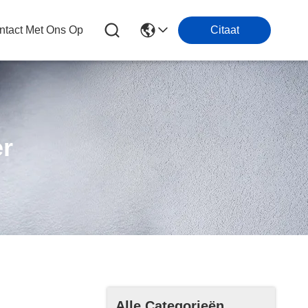
tact Met Ons Op
Citaat
er
Alle Categorieën