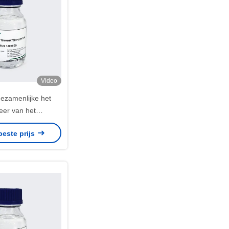
Video
ezamenlijke het
eer van het
productsilaan,
beste prijs
 en Functionele
lymeren