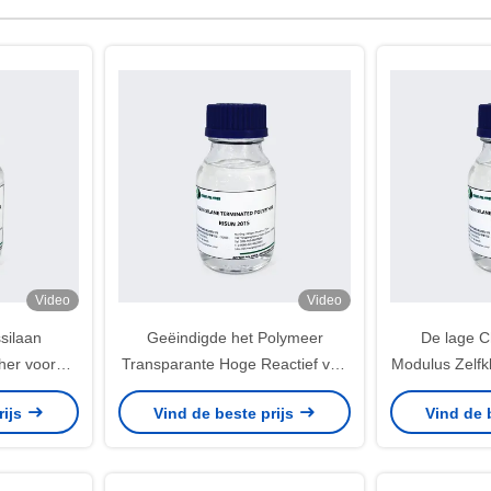
Video
Video
ssilaan
Geëindigde het Polymeer
De lage C
her voor
Transparante Hoge Reactief van
Modulus Zelfk
lyether de
bouwdichtingsproducten Silaan
Vriendsc
rijs
Vind de beste prijs
Vind de 
shouden
Bouwdicht
Maandh