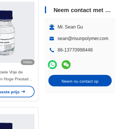
Neem contact met ons op
Mr. Sean Gu
sean@risunpolymer.com
86-13770998448
Video
iele Vrije de
n Hoge Prestaties
Neem nu contact op
ingsproductsilaan
beste prijs
gde Polyether