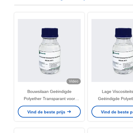
Video
Bouwsilaan Geëindigde
Lage Viscositeit
Polyether Transparant voor
Geëindigde Polyet
Duidelijk Dichtingsproduct
Decoratie van het Po
Vind de beste prijs
Vind de beste p
Zelfklevende Hui