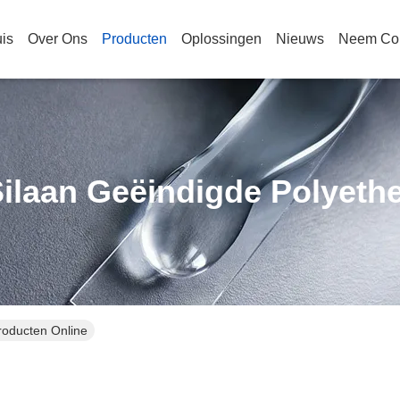
is
Over Ons
Producten
Oplossingen
Nieuws
Neem Con
ilaan Geëindigde Polyeth
roducten Online