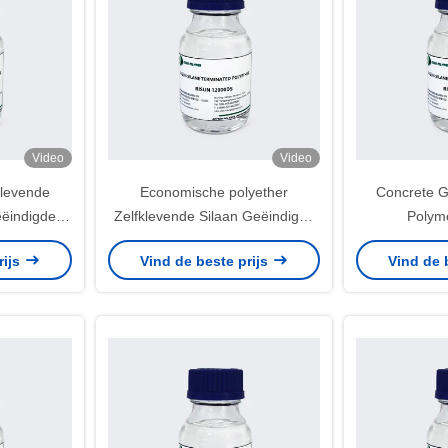
Video
Video
klevende
Economische polyether
Concrete G
eëindigde
Zelfklevende Silaan Geëindigde
Polym
angere
Polyether en Genezen
Dichtings
rijs
Vind de beste prijs
Vind de 
id
Vochtigheid
Reactieve
Po