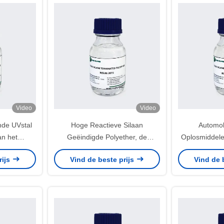
Video
Video
nde UVstal
Hoge Reactieve Silaan
Automob
an het
Geëindigde Polyether, de
Oplosmiddele
silaan
Agentenhars van de
van de Dicht
rijs
Vind de beste prijs
Vind de 
ymeer
Silaankoppeling
Geëindi