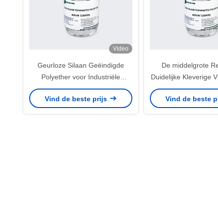
Video
Geurloze Silaan Geëindigde
De middelgrote R
Polyether voor Industriële
Duidelijke Kleverige V
Kleefstof Met hoge weerstand
het Silaanpolyme
Vind de beste prijs
Vind de beste p
Buitenkant het Ve