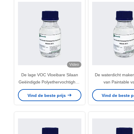
Video
De lage VOC Vloeibare Silaan
De waterdicht make
Geëindigde Polyethervochtigheid
van Paintable v
genas Viscositeit 7000-10000
Dichtingsproduct
Vind de beste prijs
Vind de beste p
Gewijzigde Pol