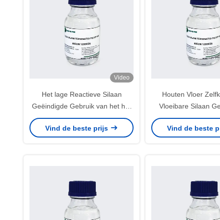
Video
Het lage Reactieve Silaan
Houten Vloer Zelf
Geëindigde Gebruik van het het
Vloeibare Silaan G
Dichtingsproduct Gemakkelijke
Polyether met L
Vind de beste prijs
Vind de beste p
Proces van de Polyether Lage
Houdbaarhe
Modulus