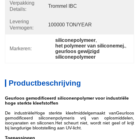
Verpakking
Trommel IBC
Details:
Levering
100000 TON/YEAR
Vermogen:
siliconepolymeer
, 
het polymeer van siliconemej.
, 
Markeren:
geurloos gewijzigd 
siliconepolymeer
Productbeschrijving
Geurloos gemodificeerd siliconenpolymer voor industriële
hoge sterkte kleefstoffen
De industriële
Hoge sterkte kleefmiddel
gemaakt van
Geurloos
gemodificeerd siliconenpolymer
is vrij van oplosmiddelen,
isocyanaten en siliconen.
Het scheurt niet, wordt niet geel of krijt
bij langdurige blootstelling aan UV-licht.
Toepassingen