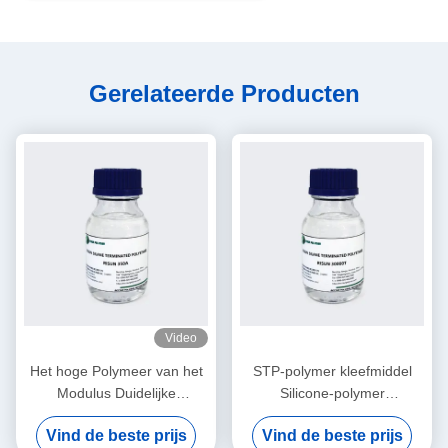
Gerelateerde Producten
Video
Het hoge Polymeer van het
STP-polymer kleefmiddel
Modulus Duidelijke
Silicone-polymer
Gewijzigde Silicone voor
hoogreactief
Vind de beste prijs
Vind de beste prijs
Structurele
laagmodulusvloeistof