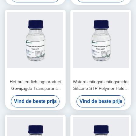
Siliconeverglazing
Het buitendichtingsproduct
Waterdichtingsdichtingsmiddel
Gewijzigde Transparante
Silicone STP Polymer Helder
Vrije Isocyanaat van het
oplosmiddelvrij Voor
Vind de beste prijs
Vind de beste prijs
Siliconepolymeer
keukenbad