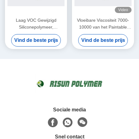
Video
Laag VOC Gewijzigd
Vloeibare Viscositeit 7000-
Siliconepolymeer,
10000 van het Paintable
Vochtigheid Genezen
Hoge Reactieve
Vind de beste prijs
Vind de beste prijs
Dichtingsproductpolymeer
Transparante Polymeer
Sociale media
Snel contact