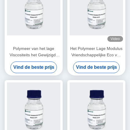
Video
Polymeer van het lage
Het Polymeer Lage Modulus
Viscositeits het Gewijzigde
Vriendschappelijke Eco van
Silicone, Gemakkelijk Proces
het bouwdichtingsproducten
Vind de beste prijs
Vind de beste prijs
voor het Concrete
Gewijzigde Silicone
Uitbreidingsverbinding Vullen