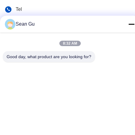
Tel
86-25-86577090
Sean Gu
E-mail
sean@risunpolymer.com
8:32 AM
Adres
Good day, what product are you looking for?
Het Zuidenweg van nr 19 Qingjiang, Nanjing City, China
Privacybeleid
|
Sitemap
China Goed Kwaliteit Silaan Gewijzigd Polymeer Leverancier.
Copyright © 2018-2026 Risun Polymer China Co.,Ltd Allemaal.
Alle rechten voorbehouden.