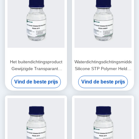
Het buitendichtingsproduct
Waterdichtingsdichtingsmiddel
Gewijzigde Transparante
Silicone STP Polymer Helder
Vrije Isocyanaat van het
oplosmiddelvrij Voor
Vind de beste prijs
Vind de beste prijs
Siliconepolymeer
keukenbad