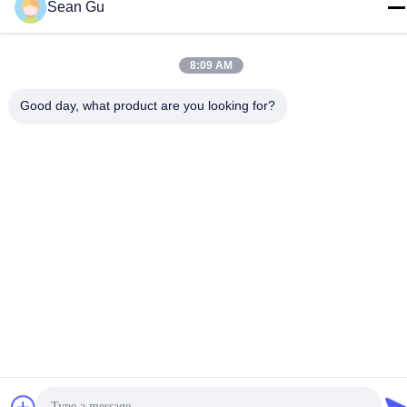
Sean Gu
E-mail
sean@risunpolymer.com
8:09 AM
Adres
Good day, what product are you looking for?
Het Zuidenweg van nr 19 Qingjiang, Nanjing City, China
Privacybeleid
|
Sitemap
China Goed Kwaliteit Silaan Gewijzigd Polymeer Leverancier.
Copyright © 2018-2026 Risun Polymer China Co.,Ltd Allemaal.
Alle rechten voorbehouden.