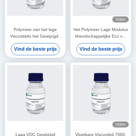
Video
Polymeer van het lage
Het Polymeer Lage Modulus
Viscositeits het Gewijzigde
Vriendschappelijke Eco van
Silicone, Gemakkelijk Proces
het bouwdichtingsproducten
Vind de beste prijs
Vind de beste prijs
voor het Concrete
Gewijzigde Silicone
Uitbreidingsverbinding Vullen
Video
Laag VOC Gewijzigd
Vloeibare Viscositeit 7000-