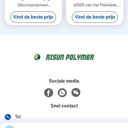
Siliconepolymeer,
10000 van het Paintable
Vochtigheid Genezen
Hoge Reactieve
Vind de beste prijs
Vind de beste prijs
Dichtingsproductpolymeer
Transparante Polymeer
Sociale media
Snel contact
Tel
86-25-86577090