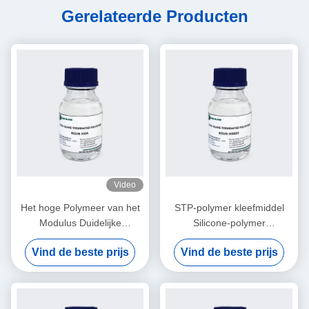
Gerelateerde Producten
Video
Het hoge Polymeer van het
STP-polymer kleefmiddel
Modulus Duidelijke
Silicone-polymer
Gewijzigde Silicone voor
hoogreactief
Vind de beste prijs
Vind de beste prijs
Structurele
laagmodulusvloeistof
Siliconeverglazing